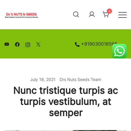
Skip
to
0
content
Nuts and Seeds | Coconut Oil
Drs Nuts & Seeds
+919030016565
July 18, 2021
Drs Nuts Seeds Team
Nunc tristique turpis ac
turpis vestibulum, at
semper