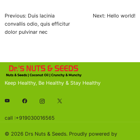
Post
Previous:
Duis lacinia
Next:
Hello world!
navigation
convallis odio, quis efficitur
dolor pulvinar nec
Keep Healthy, Be Healthy & Stay Healthy
call :+919030016565
© 2026 Drs Nuts & Seeds. Proudly powered by